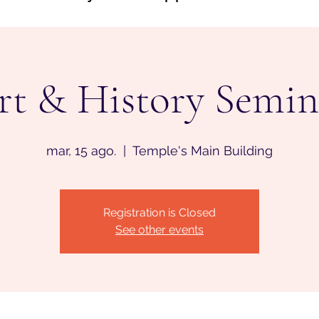
rt & History Semin
mar, 15 ago.
  |  
Temple's Main Building
Registration is Closed
See other events