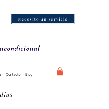
Necesito un servicio
ncondicional
a
Contacto
Blog
 días